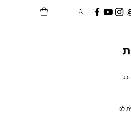
ת
הכל
ת לנו