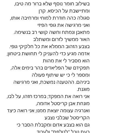
בשילוב חומר נוסף שלא ברור מה טיבו, 
ומתיישבת על הכיסא. קרן
סגולה כהה חודרת למוחי ומרחיבה אותו, 
ואני מרגישה את גופי הפיזי
מתאבן ונמתח וחשה קושי רב בנשימה. 
האור ממשיך לזרום ומשתלב
בצבע הזהוב הממלא את כל חלקיקי גופי.
אדמה מגיע כדי להעניק לי תחושת ביטחון; 
הוא מסביר לי את מהות
תפקידם של הפליאדים בהר בימים אלה, 
ומספר לי כי יש שיתוף פעולה
ביניהם. ההטענה נמשכת, ואני מרגישה 
מוגנת.
אני רואה את המפקד; במרכז חזהו, על לבו, 
מונחת אבן קריסטל אדומה,
ואנרגיה עצומה יוצאת ממנו; אני רואה כיצד 
הקריסטל שבלבי נצבע
גם הוא בצבע אדום ומקבלת הסבר כי 
כעת נוכל "לטלפת" ולעבוד