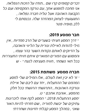
דברים קסומים קרו שם ...תודה על הזכות הנפלאה. 
אני מחכה למפגש אתך, עם נורקה המקסימה ועם כל 
הקבוצה האהובה אצל טליה חברה נפלאה , 
התגעגעתי לצחוק המהדהד שלה. נכנסתם לי 
ללב..סופיה פטר
חבר ממסע 2019:
 ״ דרך המסע חציתי בשערים של הרב ממדיות , אין 
על הדיוקים לאותם נקודות השער בהר עצמו , 
והמפגש עם המורים המוארים איתם חויתי התעוררות 
בכל תאי נשמתי , חוויה מעצימה לנצח ״ - ש
חברה ממסע  משתפת 2015:
״ זר לא יבין זאת לעולם , אלו המילים שלי למסע 
המהמם של ההתעלות , יחד עם ליבם של איילת 
ונורק׳ה האהובות , התרגשתי הרגשתי בכל חלק 
מהמסע , אוהבת אתכם ״ ט.
״מסע ההתעלות 2018: ״ המסע לקח אותי לזכרונות 
עתיקים של יבשת למוריה , שם חזרתי להיות האור 
שאני , במהלך המסע קבלתי חזיונות ושחררתי 