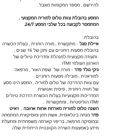
להירשם . מספר המקומות מוגבל . 
המסע בהובלת צוות טלוס למוריה המקצועי , 
המתמסר לקבוצה בכל שלבי המסע 24/7. 
בהובלת :
איילת סגל
 - מתקשרת , מורה רוחנית , בעלת הכשרה 
בהובלת מסעות רוחניים עם ותק של 16 שנים , 
 ותעודה מקצועית למנהלת ומדריכת טיולים של 
הארגון העולמי ITMI .
ג׳קי גולד פדר
 - מורה של  שפת האור , מרפאה 
למוראנית , מובילה מסעות רוחניים .
עם צוות ההדרכה של טלוס למוריה , המסע הינו מסע 
של חוויה רוחנית , פיסית ואנושית .
המדריכות מקצועיות בעלות הכשרת הדרכת טיולים 
ITMI הוליסטיות , ומתקשרות  .
השנה טלוס למוריה מארחת אחות אהובה 
,  
ו׳איט 
פדר 
מנחה בינלאומית, אשת חזון ומוסיקאית המתמחה 
ובמוסיקה מרפאה, בריפוי קארמה משפחתית ומתעלת 
מידע באמצעות השירה הקוונטית הייחודית שלה. 