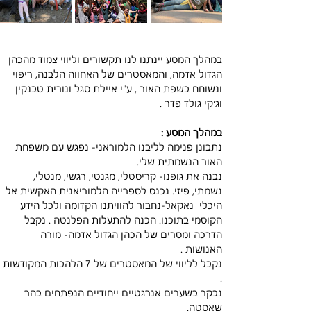
במהלך המסע יינתנו לנו תקשורים וליווי צמוד מהכהן 
הגדול אדמה, והמאסטרים של האחווה הלבנה, ריפוי 
ונשוחח בשפת האור , ע"י איילת סגל ונורית טבנקין 
וג׳קי גולד פדר . 
במהלך המסע : 
נתבונן פנימה לליבנו הלמוראני- נפגש עם משפחת 
האור הנשמתית שלי. 
נבנה את גופנו- קריסטלי, מגנטי, רגשי, מנטלי, 
נשמתי, פיזי. נכנס לספרייה הלמוריאנית האקשית אל 
היכלי  נאקאל-נחבור להוויתנו הקדומה ולכל הידע 
הקוסמי בתוכנו. הכנה להתעלות הפלנטה . נקבל 
הדרכה ומסרים של הכהן הגדול אדמה- מורה 
האנושות . 
נקבל לליווי של המאסטרים של 7 הלהבות המקודשות 
. 
נבקר בשערים אנרגטיים ייחודיים הנפתחים בהר 
שאסטה. 