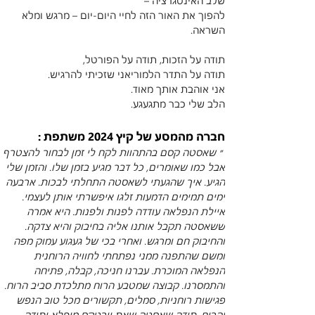
שלב האינטגרציה –
להפוך את האור הזה לחיי היום-יום – מרגש ומלא 
השראה.
תודה על הזכות, תודה על הפורטל,
תודה על התדר הלמוריאני שזכיתי להרגיש.
אני אוהבת אותך מאוד.
הלב שלי כבר מתגעגע.
חברה מהמסע של קיץ 2024 משתפת :
 ״ 
שאסטה קסם בהתהוות לקח לי זמן לבחור להצטרף 
אבל כמו שאומרים, כל דבר מגיע בזמן שלו. והזמן שלי 
הגיע. איך שהגעתי לשאסטה התחלתי לבכות. ארבעה 
ימים תמימים הדמעות זלגו איפשרתי אותן לעצמי. 
איילת הנפלאה עודדה לפנות ולפנות. היא אמרה 
ששאסטה תקבל אותנו אליה בחיבוק והיא צדקה. 
והחיבוק חם ומרגש. ואחרי בכי של געגוע עמוק מפה 
ומשם שהתפנה ממני נפתחתי לחוויה הרוחנית 
הנפלאה המוכרת. עברנו חניכה, קבלה, פתיחה 
והתמסרנו. קבוצה שמטבע הרוח מתלכדת סביב הרוח. 
פגישות רוחניות, סמלים, תקשורים מכל טוב הנפש 
והרוח. תודה שאסטה שאת וורטקס מופלא ותודה 