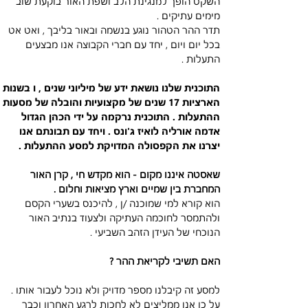
השקט הופך למנגינת הלב ושפת האור בוקעת שוב 
מימים עתיקים . 
תדר ההר הטהור נוגע בנשמה ובאור בליבך , ואט אט 
בכל יום ויום , יחד עם חברי הקבוצה אנו מבצעים 
התעלות . 
התוכנית שלנו נושאת ידע של מיליוני שנים , ו בשנות 
הארציות 17 שנים של מקצועיות והובלה של מסעות 
ההתעלות . התוכנית נרקמה על ידי הכהן הגדול 
אדמה אורליה לואיז ג'ונס . ויחד עם תבונתם אנו 
יצרנו את הקפסולה המדויקת למסע ההתעלות . 
שאסטה איננו מקום - הוא מקדש חי , קרן האור 
המחברת בין שמיים וארץ מציאות וחלום . 
הוא קורא למי שמוכנה /ן , להיכנס בשערי הקסם 
ולהתמסר לחוכמה העתיקה ולצעוד בנתיב האור 
הנוכחי של העידן הזהב השביעי . 
האם תשיבי לקריאת ההר ?
למסע זה קיבלנו מספר מדויק ולא נוכל לעבור אותו . 
על כן אנו ממליצים לא לחכות לרגע האחרון וכבר 