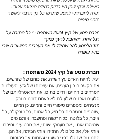
לאיילת וג'קי שהן היו בדיוק במידה הנכונה עבורי. 
תודה לחברותיי למסע שתרמו כל כך הרבה לאושר 
הזה.״ סופיה 
חברת מסע של קיץ 2024 משתפת : ״ כל התורה על 
רגל אחת  ״ואהבת לרעך כמוך״
תוד הלמסע להר שחידד לי את הערכים החשובים שלי 
בחיי. עופרה 
חברת מסע של קיץ 2024 משתפת : 
״
עץ, להיות האדם עץ השדה. את כוחם של שורשים, 
את הקשרים בין העצים, את עוצמתו של גזע והעולמות 
המרהיבים החיים ודרים בתוכו. את תראטרליותם של 
סלעים ואבנים שלעולם לא באמת דוממים ורק 
מנציחים ומספרים סיפורי חיים והמים, כן המים 
,שוטפים ומטהרים כל תא, כל אטום, כל מולקולה, כל 
איבר, כל בלוטה ,כל הרגשה ומחשבה. אותם מים 
שטיהרו אותי , את מעמקי ישותי, את מבט עיני וחיברו 
אותי אלי, אל כל כולי, החזירו אותי הביתה, אל הגן. 
התמונות שניגלו בפני כשעיני עצומות אך פקוחות 