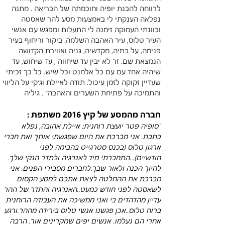
לרווחה להבנת יופיה וחוכמתה של הבריאה . מתנה 
נפלאה הענקתי לי באמצעות מסע להר שאסטה 
וכוונתי העמוקה זימנה לי התעלות ומפגש עם אנשי 
העיר טלוס, עיר האהבה השלמה. ביקור וריחוף בעיר 
פנימה, על בתיה, מקדשיה, גניה ואווירת הקדושה 
הנמצאת שם. זר לא יבין עד שיחווה , עד שיחוש, עד 
שיהיה אחד עם עם כל אלמנט וכל שיש. כל כך זכיתי 
שעדיין זקוקה לזמן עיכול. תודה לאיילת וג׳קי על הליווי 
והתמיכה על פתיחת השערים והאהבה״ . גיליה
חברה מהמסע של קיץ 2016 משתפת :
"סופיה פטר יועצת רוחנית: איילת אהובה, נפלא 
כתבת. אני מברכת את היום שפגשתי אותך ואת חברי 
ארגון טלוס (בכנס סטרגייט בהבימה לפני 
חודשיים)...התחברתי מיד לאנרגיה ולתדר הנקי שלך. 
לחיוך הכנה ולאור שבך.לחברים מסבירי הפנים. אני 
מברכת את ההחלטה לצאת אתכם למסע הקסום 
לשאסטה לפני חודש כמעט..האנרגיה והתדר של ההר 
עדיין מהדהדים בי ואני ממשיכה את העבודה הרוחנית 
ברוח טלוס..אכן פגשנו אנשי טלוס בירידה מההר.ורגע 
אחרי הם נעלמו. אנשים יפים שמקרינים אור. הרבה 