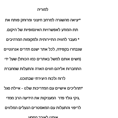
למוריה 
*יציאה מהשגרה למרחב חיצוני ומרוחק פותח את 
תת-המודע לאפשרויות האינסופיות של היקום.
* מעבר לחוויה התיירותית ולמקומות המרהיבים 
שנבחרו בקפידה, לכל אתר ישנם תדרים אנרגטיים 
(חשים אותם למשל באתרים כמו הכותל) שעל ידי 
התחברות אליהם חווים הארה והתעלות שמחברת 
לרוח ולכוח היצירתי שבתוכנו.
*תהליכים אישיים עם המדריכות שלנו - איילת סגל  
,ג׳קי גולד פדר  המעניקות את הידיעה הרב ממדי 
לריפוי והתעלות עם המאסטרים הנעלים המלווים 
אותנו לאורך המסע.