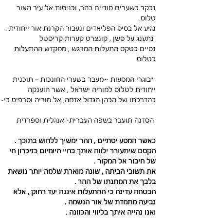
נבקר בשערים סודיים בהר, וכניסות אל עיר האור 
טלוס.
נגיע אל בסיס הפליאדים ונעבור הקרנת אור ייחודית . 
 נתענג על סשן , קונצרט קערות קריסטל 
נסיים בטקס התעלות המרגש , ממקדש ההתעלות 
בטלוס
 *בוגרי המסעות ~מעבר בשערי החונכות – תוכנית 
ייחודית לטלוס למוריה ישראל , אשר הוענקה 
בהדרכתו של הכהן הגדול אדמה, אל מוריה וסרפיס בי-
 הסדנה תועבר בשפה העברית- אנגלית וספרדית 
כאשר המסע יסתיים , ההר ימשיך ללחוש בתוכך . 
הקסם שיתעורר ילווה אותך בחיי היומיום כזיכרון חי 
של חיבור אל המקור . 
את תשובי הביתה , שונה מוארת שלמה יותר נושאת 
בלבך את המתנתו של ההר . 
הבטחה עדינה כי ההתעלות איננה יעד רחוק , אלא 
נביעה מתמדת של אור הנשמה . 
ואנו נהייה איתך בליווי והכוונה . 