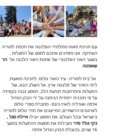
עם חניכת מאות מתלמידי הפלנטה את חכמת למוריה 
העתיקה. אנו מזמינים אתכם למסע של התעלות , 
בשער האור הפלנטרי של אחוות האור הלבנה אל 
 הר 
שאסטה
.
 אל בית למוריה- עיר האור טלוס. לחניכה מואצת, 
לימי הזוהר של פלנטה ארץ. אל השלב הבא, של 
התעלות והתרחבות תודעת הלב. המסע נבנה בקפידה 
על פי תוכנית ייחודית הניתנה על ידי הכהן הגדול 
אדמה ואורליה לואיז ג'ונס- מחברת ספרי טלוס 
לארגונים הרשמיים, המייצגים את תדר טלוס למוריה 
בישראל ובכל העולם. את המסע יובילו 
איילת סגל , 
ג׳קי גולד פדר 
מובילות את מסעות ההתעלות במשך 
16 שנים, בהובלת הכהן הגדול אדמה . 