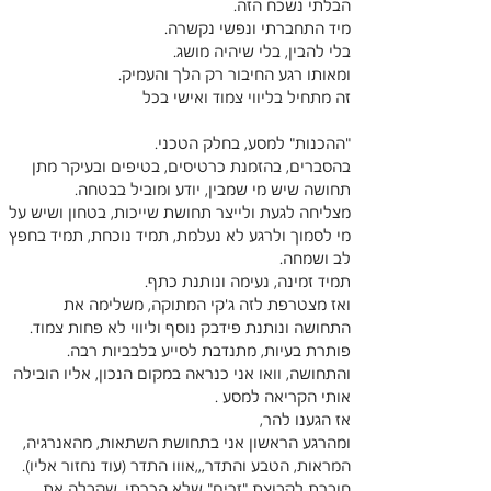
הבלתי נשכח הזה.
מיד התחברתי ונפשי נקשרה.
בלי להבין, בלי שיהיה מושג.
ומאותו רגע החיבור רק הלך והעמיק.
זה מתחיל בליווי צמוד ואישי בכל 
"ההכנות" למסע, בחלק הטכני.
בהסברים, בהזמנת כרטיסים, בטיפים ובעיקר מתן 
תחושה שיש מי שמבין, יודע ומוביל בבטחה.
מצליחה לגעת ולייצר תחושת שייכות, בטחון ושיש על 
מי לסמוך ולרגע לא נעלמת, תמיד נוכחת, תמיד בחפץ 
לב ושמחה.
תמיד זמינה, נעימה ונותנת כתף.
ואז מצטרפת לזה ג'קי המתוקה, משלימה את 
התחושה ונותנת פידבק נוסף וליווי לא פחות צמוד. 
פותרת בעיות, מתנדבת לסייע בלבביות רבה.
והתחושה, וואו אני כנראה במקום הנכון, אליו הובילה 
אותי הקריאה למסע .
אז הגענו להר,
ומהרגע הראשון אני בתחושת השתאות, מהאנרגיה, 
המראות, הטבע והתדר,,,אווו התדר (עוד נחזור אליו).
חוברת לקבוצת "זרים" שלא הכרתי, שקבלה את 