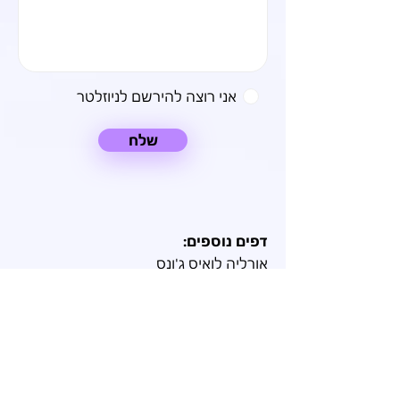
אני רוצה להירשם לניוזלטר
שלח
דפים נוספים:
אורליה לואיס ג'ונס
הכהן הגדול אדמה
סיפור למוריה
הר שאסטה
איילת סגל
טקס התעלות
7 הלהבות הקדושות