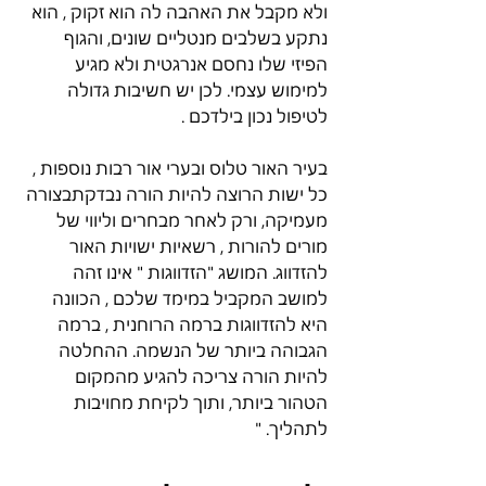
ולא מקבל את האהבה לה הוא זקוק , הוא 
נתקע בשלבים מנטליים שונים, והגוף 
הפיזי שלו נחסם אנרגטית ולא מגיע 
למימוש עצמי. לכן יש חשיבות גדולה 
לטיפול נכון בילדכם .
בעיר האור טלוס ובערי אור רבות נוספות , 
כל ישות הרוצה להיות הורה נבדקתבצורה 
מעמיקה, ורק לאחר מבחרים וליווי של 
מורים להורות , רשאיות ישויות האור 
להזדווג. המושג "הזדווגות " אינו זהה 
למושב המקביל במימד שלכם , הכוונה 
היא להזדווגות ברמה הרוחנית , ברמה 
הגבוהה ביותר של הנשמה. ההחלטה 
להיות הורה צריכה להגיע מהמקום 
הטהור ביותר, ותוך לקיחת מחויבות 
לתהליך. "