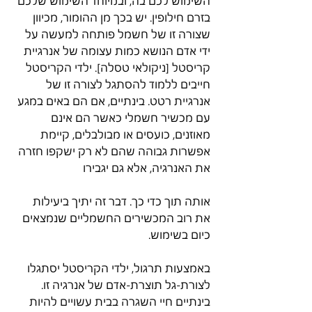
השימוש לכם בה, ובמיוחד השימוש שלכם 
בזרם חילופין. יש בכך מן ההומור, מכיוון 
שצורה זו של חשמל פותחה למעשה על 
ידי אדם הנושא כמות עצומה של אנרגיית 
קריסטל [ניקולאי טסלה]. ילדי הקריסטל 
חייבים ללמוד להסתגל לצורה זו של 
אנרגיית רטט. בינתיים, אם הם באים במגע 
עם מכשיר חשמלי כאשר הם אינם 
מאוזנים, כועסים או מבולבלים, קיימת 
אפשרות גבוהה שהם לא רק ישקפו חזרה 
את האנרגיה, אלא גם יגבירו
אותה תוך כדי כך. דבר זה יתיך ביעילות 
את רוב המכשירים החשמליים שנמצאים 
כיום בשימוש.
באמצעות תרגול, ילדי הקריסטל יסתגלו 
לצורת-גל תוצרת-אדם של אנרגיה זו. 
בינתיים חיי השגרה בבית עשויים להיות 