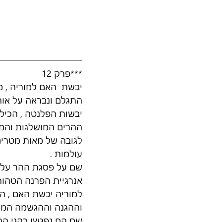
***פרק 12
יבשת  האם למוריה , מ
התגלם ונבראה על או
יבשות הפלנטה , הכילה
ההרים המושלגות והמפ
לגובה של מאות מטרים
עולמות . 
שם על פסגת ההר על כנ
אנרגיית הפרנה הטהורה
למוריה יבשת האם , ה
וההגנה וההגשמה המלא
שם הם נפגשו כהני ההי