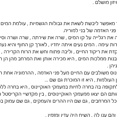
ון מושלם . 
ר מאפשר ליבשת לשאת את גבולות הגשמיות , עולמת המים 
ני האדמה של בני למוריה. 
 את רגלייה על קו המים , שרה את שירתה , שרה ושרה וסיר
ת עימה . המים נעים איתה יחדיו , לאורך קן החוף והיא נעה
דת את ריקוד החיים , וליבה פתוח וחש את הרוח הקרירה , 
 בנות ממלכות המים , היא מכירה אותן ואת המרחב מהן הן המ
הן . 
וס משולבים עם החיים מעל פני האדמה , ההרמוניה אחת הי
 העולמות , היא זו המוכרת גם שם …
תקופה בה בחרה לחיות במעמקי האוקיינוס , היא בחרה ללמ
ם הם יצאו ממעמקי האוקיינוסים , בין מקדשיי הקריסטל התכ
ל המרחבים , גם שם היו ההרים והעמקים , גם שם עמוק בפנ
ם ענו לה , השיח היה עדין ומזמין . 