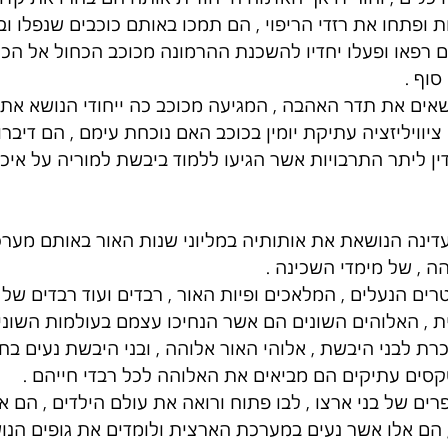
ת ופתחו את רזדי הריפוי , הם תמכו באותם כוכבים שנפלו וב
ם רפאו ופעלו יחדיו להשכנת ההרמונה מכוכב הכחול אל הכו
וף . 
שאים את תדר האהבה , המגיעה מכוכב כה ייחודי הנושא את
תה ציוויליזציה עתיקת יומין בכוכב האם נוכחת עימם , הם דיב
ן ליתר התרבויות אשר הגיעו ללמוד ביבשת למוריה על איכ
דינה הנושאת את אותותיה במליוני שנות האור באותם מערכ
 , של מימדי השכינה . 
ים הנעלים , המלאכים ופיות האור , רבדים ועוד רבדים של 
 , האלוהים השונים הם אשר הנחיכו עצמם בעולמות השונים 
ת לבני היבשת , אלוהי האור אלוהה , ובני היבשת נעים בחי
קסים עתיקים הם מביאים את האלוהה לכל רבדי חייהם . 
רים של בני ארצו , לבו פתוח ורואה את עולם הילדים , הם א
 הם אלו אשר נעים במערכת הארצית ולומדים את גופים הנו