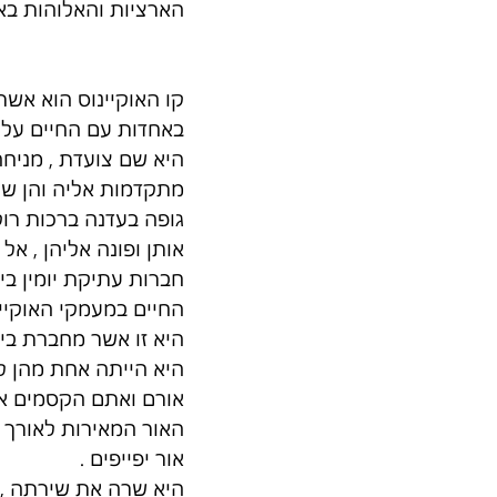
הארציות והאלוהות באיז
קו האוקיינוס הוא אש
באחדות עם החיים על פ
היא שם צועדת , מניחה
מתקדמות אליה והן שרו
גופה בעדנה ברכות רוק
אותן ופונה אליהן , אל
חברות עתיקת יומין ביני
החיים במעמקי האוקיינ
היא זו אשר מחברת בין
היא הייתה אחת מהן ל
אורם ואתם הקסמים אות
האור המאירות לאורך כ
אור יפייפים . 
היא שרה את שירתה , וה