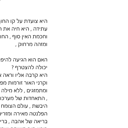
היא צועדת על קו החוף
עתידה , היא חיה את הו
וחכמת האין סוף , החול
ומזהה מרחוק , 
האם הוא הגיעה להיפר
יכולה להצטרף ?
היא קרבה אליו וראה או
וקרני האור זורמות מפ
ומתמזגים , ללא מילה
, התאחדות של מערכות 
היבשת , עולם הצומח 
הפלנטה מאירה ומזרימ
בריאה של אהבה , בריא