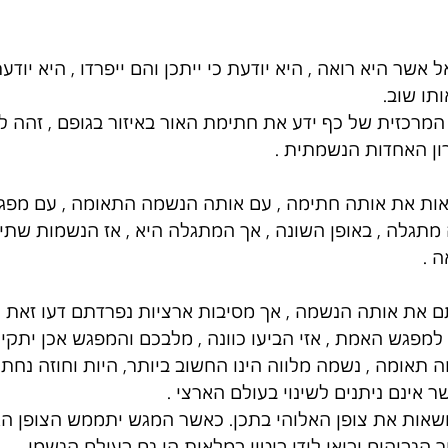
שר היא רואה , היא יודעת כי ייתכן והם ייפרדו , היא יודעת
תו שוב. 
מרכזית של כף ידע את חתימת האור באיזור בגופם , זהה ל
רון האחדות הנשמתית . 
שאות את אותה חתימה , עם אותה הנשמה התאומה , עם מפגש
מתגלה , באופן השונה , אך המתגלה היא , אז הנשמות שתיהן 
 . 
 את אותה הנשמה , אך מסיבות ארציות נפרדתם דעו זאת כי
פגש האמת , אזי הביעו כוונה , מלבכם והמפגש אכן יתקיים
אומה , נשמה מלווה הינו החשוב ביותר, היות וחוזה נחתם 
ר אינם ניתנים לשינוי בעולם הארצי .
ושאות את צופן האלוהי בתכן. כאשר המגש יתממש הצופן הא
ר הגבוהים יבואו לידי ביטוי במלאות הן גם בעולם הגשמי . 