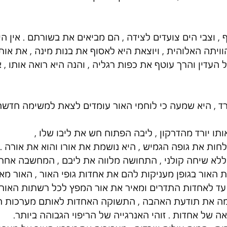
 , וצבי הים צועדים לצידה , הם מביאים את בשורתם . אין ה
ויתה האלוהית , ויוצאת היא לאסוף את בנות מינה , את אותן
 העדין והרך עוטף את כפות רגליה , והנה היא רואה אותו , 
ד , היא שמעה כי לוחמי האור עומדים לצאת למשימה חדשה
תו יורד מהדרקון , ליבה הפתוח חש את ליבו שלו , 
לחות את גופה הגמיש , היא נושמת את אורו והוא את אורה .
 ללא שיחה קולני , התחושה מלווה את ליבם , המחשבה אחת
האור בגופן מעניקות להם את אחדות גופי האור , האור מא
עד לאחדות התדרים ומאיר את אור המפץ לכל רשתות האור ה
ה את תודעת האהבה , התשוקה האחדות לאותם מערכות הא
ה של אחדות . זוהי האנרגייה של הריפוי הגבוהה ביותר. 