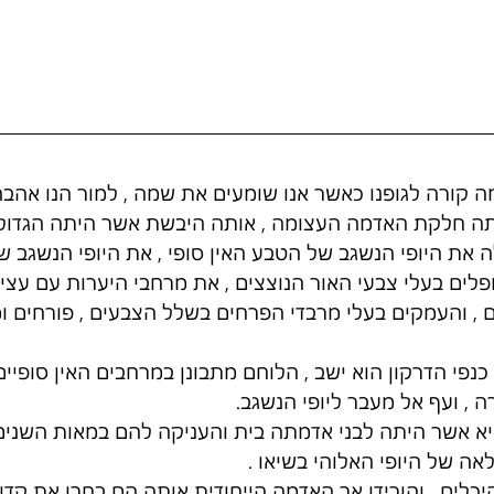
ה קורה לגופנו כאשר אנו שומעים את שמה , למור הנו אהבה 
תה חלקת האדמה העצומה , אותה היבשת אשר היתה הגדולה
 את היופי הנשגב של הטבע האין סופי , את היופי הנשגב ש
לים בעלי צבעי האור הנוצצים , את מרחבי היערות עם עצי 
 , והעמקים בעלי מרבדי הפרחים בשלל הצבעים , פורחים ו
פי הדרקון הוא ישב , הלוחם מתבונן במרחבים האין סופיים 
 , ועף אל מעבר ליופי הנשגב. 
יא אשר היתה לבני אדמתה בית והעניקה להם במאות השני
ה של היופי האלוהי בשיאו . 
כלים , והורידו אך האדמה הייחודית אותה הם בחרו את קדוד