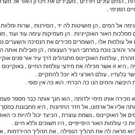
ת , המים עולים ויורדים , מעבירים את זיכרון האור אל מער
ם הפנימי . 
ימה אל המים , הן מושיטות לה יד , הסירנות , שרות ומלוות
ממלכות האור האוקייניות . הן מעמיקות עימה עוד ועוד , מ
אל עולמות אלו , השומרים מכירים את הנסיכה והשערים נפ
הר והזהב נוכח במרחבי העיר העצומה , הן מובילות אותה היי
הרת , עולמות האוקיינוס מתנהלים דרך עיר אור פנים אוקייני
 היא זו אשר מכילה את מידעי עולמות החיים , באוקיינוס . 
ר בלעדיו , עולם הארצי לא יוכל להתקיים . 
 היבשה והמים הנו כה הכרחי. הוא כה אין סופי . 
יא מכירה אותו מימי ילדותה , הוא חנך אותה כבר מספר פעמי
ותה אליו אל ארמונו, אל חדר החזיונות , היא מתבוננת במסך 
ם אל האוקיינוס , נשמת עוצרת , הכיצד יכול להיות כי האוקיי
ות כי עולמות האור היפייפיים , היו חשוכים וללא חיים . 
הוא מראה לה את תהליך הנפילה , את תהליך ההירדמות , א