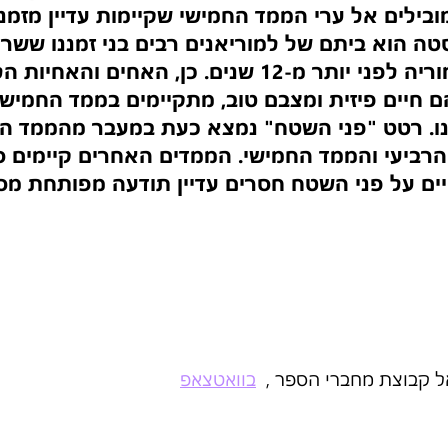
בילים אל ערי הממד החמישי שקיימות עדיין מזמנ
ה הוא ביתם של למוריאנים רבים בני זמננו ששרד
שקיעת יבשת למוריה לפני יותר מ-12 שנים. כן, האחים ו
ם חיים פיזית ומצבם טוב, מתקיימים בממד החמישי 
ינו. רטט "פני השטח" נמצא כעת במעבר מהממד הש
רביעי והממד החמישי. הממדים האחרים קיימים סב
ים על פני השטח חסרים עדיין תודעה מפותחת מספ
ל קבוצת מחברי הספר ,  
בוואטצאפ