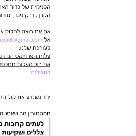
הפנימית של כדור הארץ,
הקרן , דרקונים , יסו
אם את רוצה לחלוק את סיפור
אל 
sisrael@gmail.com
לעורכת שלנו. 
עלות הפרוייקט הנו רב, וע
את רוב העלות תסבסד 
לתשלום 
יחד נשמיע את קול הה
ממסתורין הר שאסטה/ או
לעתים קרובות נר
צללים ושקיעות 