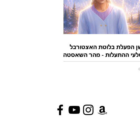
 הפעלת בלוטת האצטורבל
מסלעי ההתעלות - מהר השאסטה-
צת ״בריאה קוסמית ״