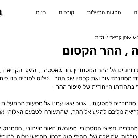
ם
מסעות התעלות
קורסים
חנות
זמן קריאה 2 דקות
, ההר הקסום
מסעות רוחניים אל ההר המסתורין ,הר שאסטה  ,  הגיע  הקריאה ,
 בתהודתו הייחודית של סיפור ההר . 
רים מהחברים למסעות ,  אשר יצאו עמנו אל מסעות ההתעלות
ריאה מליבם להגיע אל ההר,  שהתעוררו לטבעם האלוהי-אנו
חברים, מפיצי המסתורין מפורטת האור הייחודי , הממגנט אל
וללות  את אלה של  חסידי סנט ז'רמן, מחפשי טלוס, למוריא