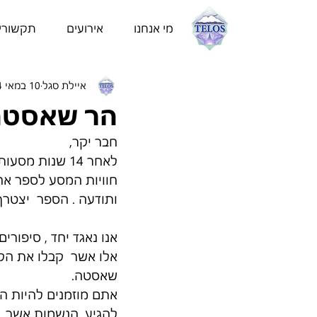
מי אנחנו
אירועים
תקשורי
איילת סגל
10 במאי 2024
הר שאסטה 
חבר יקר, 
לאחר 14 שנות 
ותודעה . הספר  יצטרף
אנו נאגד יחד , סיפו
אלו אשר  קבלו את הק
שאסטה. 
אתם מוזמנים להיות המ
להגיע. הנשמות אשר  כ