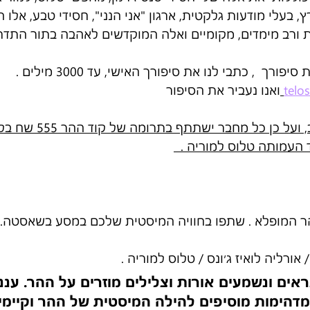
 בעלי מודעות גלקטית, ארגון "אני הנני", חסידי טבע, אלו ה
דות ורב מימדים, מקומיים ואלה המוקדשים לאהבה בתור התדר 
ך  , כתבי לנו את סיפורך האישי, עד 3000 מילים . 
telo
ואנו נעביר את הסיפור 
ל כן כל מחבר ישתתף בתרומה של קוד ההר 555 שח בלבד . 
העמותה טלוס למוריה .  
ר המופלא . שתפו בחוויה המיסטית שלכם במסע בשאסטה. 
רליה לואיז ג׳ונס / טלוס למוריה . 
אים ונשמעים אורות וצלילים מוזרים על ההר. ענני
מדהימות מוסיפים להילה המיסטית של ההר וקיימי