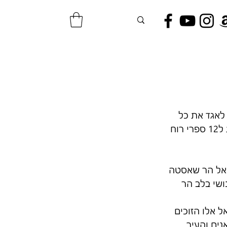
 לאגד את כל 
חוויות המסע לספר אחד המהדהד אור ואת קסמיו של ההר  . טלוס למוריה הנו בית ל12 ספרי רוח 
 אל הר שאסטה 
שי בלב הר 
 אלו הזוכים 
נים והעיר 