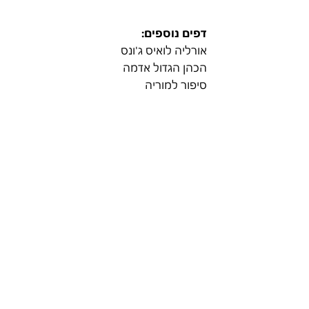
דפים נוספים:
אורליה לואיס ג'ונס
הכהן הגדול אדמה
סיפור למוריה
הר שאסטה
איילת סגל
טקס התעלות
7 הלהבות הקדושות
מורים ומטפלים
קהילה
החברים של טלוס
כניסה למערכת