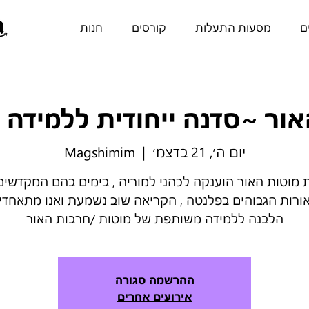
ם
מסעות התעלות
קורסים
חנות
אור ~סדנה ייחודית ללמידה 
יום ה׳, 21 בדצמ׳
  |  
Magshimim
מוטות האור הוענקה לכהני למוריה , בימים בהם המקדשים
רות הגבוהים בפלנטה , הקריאה שוב נשמעת ואנו מתאחדי
הלבנה ללמידה משותפת של מוטות /חרבות האור
ההרשמה סגורה
אירועים אחרים