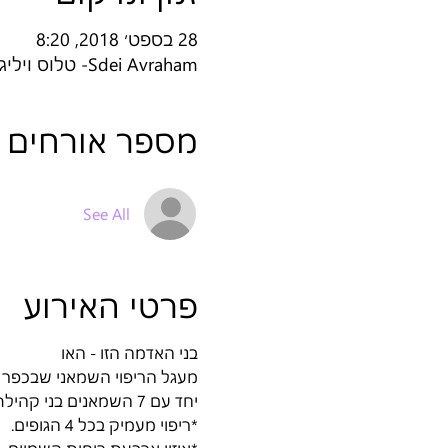
28 בספט׳ 2018, 8:20
Sdei Avraham- טלוס ויליג׳, Sdei Avraham, Israel
מספר אורחים
See All
פרטי האירוע
בני האדמה הזו - האו 
מעגל הריפוי השמאני שבכפר , ט
יחד עם 7 השמאנים בני קהילת טלוס למוריה, אשר עברו חניכה והכשרה לכך !
*ריפוי מעמיק בכל 4 הגופים.