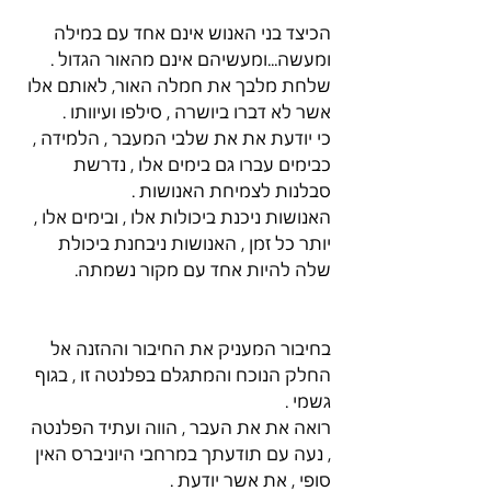
הכיצד בני האנוש אינם אחד עם במילה 
ומעשה...ומעשיהם אינם מהאור הגדול .
שלחת מלבך את חמלה האור, לאותם אלו 
אשר לא דברו ביושרה , סילפו ועיוותו .
כי יודעת את את שלבי המעבר , הלמידה , 
כבימים עברו גם בימים אלו , נדרשת 
סבלנות לצמיחת האנושות .
האנושות ניכנת ביכולות אלו , ובימים אלו , 
יותר כל זמן , האנושות ניבחנת ביכולת 
שלה להיות אחד עם מקור נשמתה. 
בחיבור המעניק את החיבור וההזנה אל 
החלק הנוכח והמתגלם בפלנטה זו , בגוף 
גשמי .
רואה את את העבר , הווה ועתיד הפלנטה 
, נעה עם תודעתך במרחבי היוניברס האין 
סופי , את אשר יודעת .