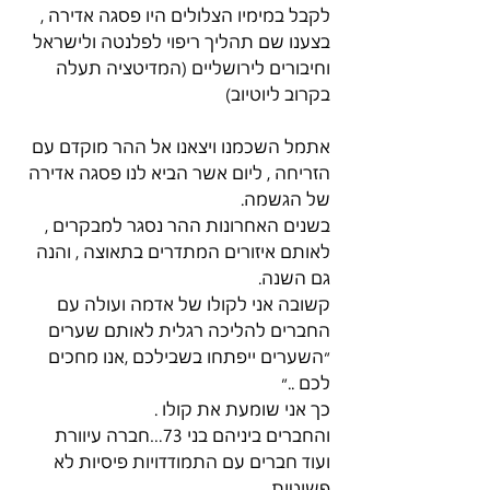
לקבל במימיו הצלולים היו פסגה אדירה , 
בצענו שם תהליך ריפוי לפלנטה ולישראל 
וחיבורים לירושליים (המדיטציה תעלה 
בקרוב ליוטיוב)
אתמל השכמנו ויצאנו אל ההר מוקדם עם 
הזריחה , ליום אשר הביא לנו פסגה אדירה 
של הגשמה. 
בשנים האחרונות ההר נסגר למבקרים , 
לאותם איזורים המתדרים בתאוצה , והנה 
גם השנה. 
קשובה אני לקולו של אדמה ועולה עם 
החברים להליכה רגלית לאותם שערים 
״השערים ייפתחו בשבילכם ,אנו מחכים 
לכם ..״
כך אני שומעת את קולו . 
והחברים ביניהם בני 73…חברה עיוורת 
ועוד חברים עם התמודדויות פיסיות לא 
פשוטות ..