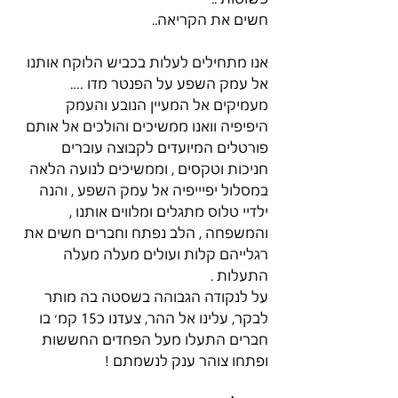
חשים את הקריאה..
אנו מתחילים לעלות בכביש הלוקח אותנו 
אל עמק השפע על הפנטר מדו ….
מעמיקים אל המעיין הנובע והעמק 
היפיפיה וואנו ממשיכים והולכים אל אותם 
פורטלים המיועדים לקבוצה עוברים 
חניכות וטקסים , וממשיכים לנועה הלאה 
במסלול יפיייפיה אל עמק השפע , והנה 
ילדיי טלוס מתגלים ומלווים אותנו , 
והמשפחה , הלב נפתח וחברים חשים את 
רגלייהם קלות ועולים מעלה מעלה 
התעלות . 
על לנקודה הגבוהה בשסטה בה מותר 
לבקר, עלינו אל ההר, צעדנו כ15 קמ׳ בו 
חברים התעלו מעל הפחדים החששות 
ופתחו צוהר ענק לנשמתם !