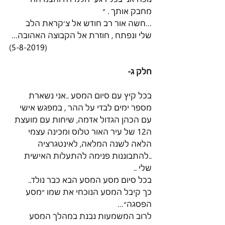
מחבק אותך . ״
…חשה אור רב חודש אל צ׳קראת הלב 
שלי ונפתח , חוזרת אל הקבוצה האהובה…
(5-8-2019)
חלק ג- 
בכל קיץ עם סיום המסע ..אני נשארת 
מספר ימים לבדי על ההר , במפגש אישי 
עם הכהן הגדול אדמה, שיחות עם מועצת 
ה12 של עיר האור טלוס ומכינה עצמי 
הלאה לשנה המלאה, לאינטגרציה 
..להתבוננות פנימה להתעלות האישית 
שלי ..
בכל סיום מסע המסע הבא כבר נולד..
כך קיבל המסע הנוכחי את שמו ״מסע 
הפסגה״…
לרוב המשמעות נבנת במהלך המסע 