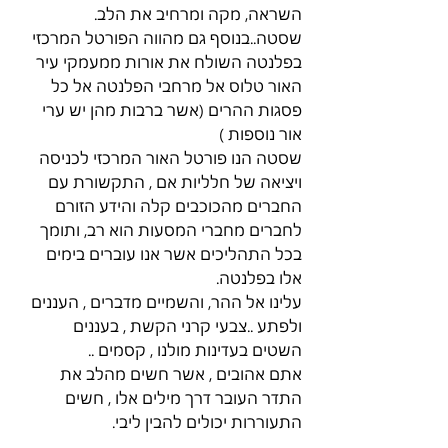
השראה, מקה ומרחיב את הלב.
שסטה..בנוסף גם מהווה הפורטל המרכזי 
בפלנטה השולח את אורות ממעמקי עיר 
האור טלוס אל מרחבי הפלנטה אל כל 
פסגות ההרים (אשר ברבות מהן יש ערי 
אור נוספות )
שסטה הנו פורטל האור המרכזי לכניסה 
ויציאה של חלליות אם , התקשורת עם 
החברים מהכוכבים קלה והידע הזורם 
לחברים מחברי המסעות הוא רב, ותומך 
בכל התהליכים אשר אנו עוברים בימים 
אלו בפלנטה.
עלינו אל ההר, והשמיים מדברים , העננים 
ולפתע ..צבעי קרני הקשת , בעננים 
השטים בעדינות מולנו , קסמים ..
אתם אהובים , אשר חשים מהלב את 
התדר העובר דרך מילים אלו , חשים 
התעוררות יכולים להבין ליבי.