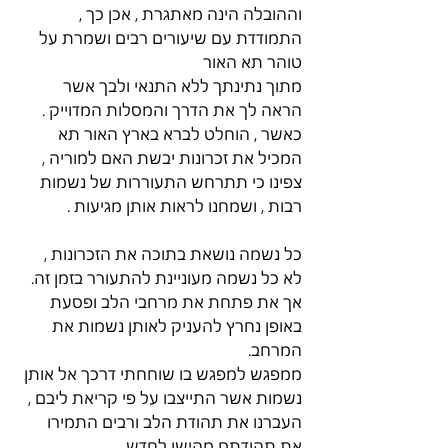
וההובלה הינה מאתגרת , אכן כך , 
התמודדת עם שיעורים רבים ושמרת על 
טוהר תא האור
מתוך נתינתך ללא התנאי ולבך אשר 
הראה לך את הדרך והמסלות המדוייק .
כאשר , הוחלט לברא בארץ האור תא 
המכיל את זכרונות יבשת האם למוריה , 
צפינו כי תתרחש התעוררות של נשמות 
רבות , ושמחנו לראות אותן מגיעות .
כל נשמה נושאת בתוכה את הזכרונות , 
לא כל נשמה מעוניינת להתעורר בזמן זה.
אך את פתחת את מרחבי הלב ופסעת 
באופן נחרץ להעניק לאותן נשמות את 
המרחב.
ממפגש למפגש בו שוחחתי דרכך אל אותן 
נשמות אשר התייצבו על פי קריאת ליבם , 
העברנו את תהודת הלב ורבים התמירו 
את תהודתם מהישן לחדש.