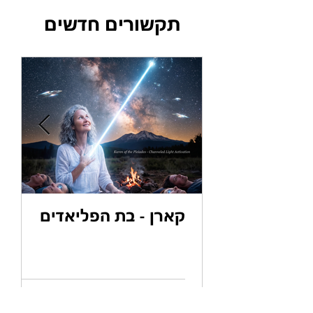
קבוצת ״בריאה
האנושית הרוחנית
תקשורים חדשים
קארן - בת הפליאדים
ס
א
ה
ה