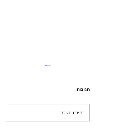
תגובות
כתיבת תגובה...
סשן אישי עם הכהן הגדול
אדמה - הישר מהר
השאסטה - האבולוציה