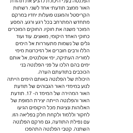
הפלנטה בעלי היכולת להניע את תהודת 
האור ממצב תודעתי אחד לשני. רשתות 
הקריסטל והמגנט פועלות יחדיו במרקם 
מתחדש המתרחב בכל רגע ורגע. המסע 
המוכר משנה את חוקיו. החוקים המוכרים 
כחוקי האחד היקומי, מואצים. עוד ועוד 
גלים של נשמות מתעוררות אל הימים 
הללו ורבים חוברים אל הזיכרונות מימי 
למוריה העתיקה, ימי אטלנטיס, אל אותם 
ימים בהם הלכו על פני הפלנטה בני 
הכוכבים בתודעתם הערה.
היכולת של הפלנטה באותם הימים הייתה 
לנוע במימדי האור הגבוהים של תודעת 
האור המהירה של המימד ה- 17. תודעת 
האור והפלנטה הייתה יצירת המופת של 
האלוהות ונציגות מכל היקומים הגיעו 
לחקור וללמוד ולקחת חלק בפליאה הזו. 
עם נפילת התודעה, גם מרקם הפלנטה 
השתנה. קטבי הפלנטה התהפכו 