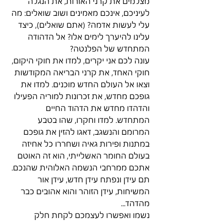
מצלמים את קרני האורות, את הנגלה 
לעיניכם, אינכם מאמינים ושוב שואלים: מה 
עלי לעשות אדמה? (אתם שואלים), כיצד 
עלינו להיערך לימים אלו? אל הדהודה 
המתחדש של הפלנטה?
עונה לכם אני יקרים, למדו את חוקי היקום, 
חוקי האחד, את קרני הבריאה המקודשות 
וצאו אל העולם החדש מוכנים. למדו את 
גופכם מחדש, את זכרונות למוריה הפעילו 
והדהדו מחדש את הדהוד החיים 
המתחדש. למדו וחקרו, שהו בטבע 
המרומם והנשגב, דאגו להזין את גופכם 
במתנות ופירות גאיה ושחררו כל אחיזה 
בעולם החומר האשלייתי, הוא זה האוטם 
אתכם ממרחבי הנשמה האלוהית שהנכם.
תם עידן ונפתח עידן חדש, עידן אור 
המשיחות, עידן הזוהר והוא אהובים כבר 
מהדהד...
נשמו ואפשרו לעצמכם לקחת חלק 