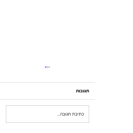
תגובות
כתיבת תגובה...
סשן אישי עם הכהן הגדול
אדמה - הישר מהר
השאסטה - האבולוציה