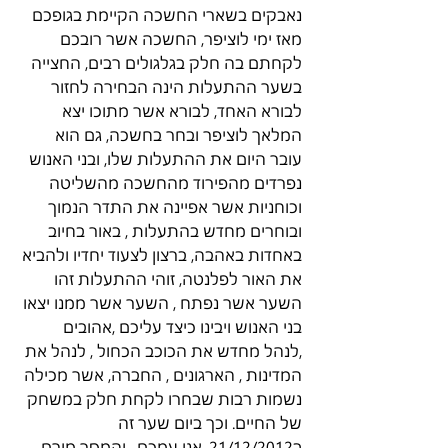
נאבקים בשארי החשכה הקיימת בגופכם 
מאז ימי לוציפר, החשכה אשר רובכם 
לקחתם בה חלק בגלגולים רבים, החצייה 
בשער ההתעלות הינה הבחירה לחזור 
לבורא האחד, לבורא אשר מתוכו יצא 
המלאך לוציפר ובחר בחשכה, גם הוא 
עובר היום את ההתעלות שלו, ובני האנוש 
נפרדים מהפירוד מהחשכה מהשליטה 
וכוחניות אשר אפיינה את התדר הנמוך 
ובוחרים מחדש בהתעלות , באור בחיוב 
באחדות באהבה, ברצון לצעוד יחדיו ולהביא 
את האור לפלנטה, זוהי ההתעלות זהו 
השער אשר נפתח , השער אשר ממנו יצאו 
בני האנוש ויבינו כיצד עליכם ,אהובים 
,לנהל מחדש את הכוכב הכחול , לנהל את 
המדינות , הארגונים , החברה, אשר מכילה 
נשמות רבות שבחרו לקחת חלק במשחק 
של החיים. וכך ביום שער זה 
ב21/12/2012, אנו עמכם , והמסך מורם 