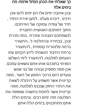
כך שאלתי את הכהן הגדול אדמה: מה 
בימים אלו?
ובכן אהובה ימים אלו הם ימים להם אכן 
חיכינו , דיברנו פעלנו , למען יצירת התדר , 
תדר של צפייה עמוקה של הווייתכם , 
מתוך דמותכם האנושית החוברת 
לנשמתכם הגבוהה ונזכרת , במה נזכרת 
ובכן , בבחירה ובהחלטה ל…התעורר 
ברמה פלנטרית קוסמית , להתעורר 
ברמת החיבור הנשמתי לידע הקדום עמו 
הגעתם לפלנטה, להתעורר לימי השלום 
הפנימי בתוככם אותו אתם נושאים עמכם . 
אכן מסה מספיק גבוהה של בני אנוש 
צועדים היום ברכבי המסע אל האור , מסה 
קריטית אשר משפיע על היכולת לשאת 
את התדר החזק שנכנס לפלנטה, מסה 
קריטית אשר לוחמת בחשכה שאפפה את 
הפלטנה מזה ימים רבים , ובימים הללו 
אתם מתחבטים ,בימים הללו אתם 