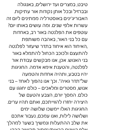
טיבט, במצרים ועד ירושלים, באנגולה 
ובברזיל ובכל אותן נקודות אור עתיקות. 
האבוריג'ינים באוסטרליה ממתינים ליום זה 
עשרות אלפי שנים. ומה עושים באותו יום? 
עוטפים את הפלנטה באור רב, באחדות 
עם כל בני האור, באהבה משותפת 
,האיחוד הוא איחוד בתדר שיעזור לפלנטה 
להתעצם ולכוכב הכחול להתמלא באור 
בני האנוש. אכן, אנו מבקשים עבודת אור 
לפלנטה, והטענת אימא אדמה. החגיגות 
יהיו בטבע, ותהיה אחדות והטמעה 
של"תדר גאיה". וכך אנו נהפוך לאחד – בני 
אנוש, מסטרים ומלאכים – כולם יחגגו עם 
כולם. המסך יורם, הצבע והטעם של 
היצירה יחזרו להווייתכם, ואתם תהיו ערים. 
החגיגות האלו יימשכו שלושה ימים 
ושלושה לילות, ואנו עמכם, נעבור אתכם 
את שלב ההתעלות ונמשיך בשער למהלך 
אלף השנים הבאות/(מתוך תקשור הכהן 