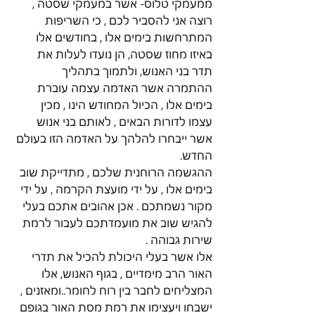
ממעמקי טלוס- אשר במעמקי שסטה , 
רוצה אני להסביר לכם , כי השריפות 
המתרחשות בימים אלו , בחודשים אלו 
באיזו מחוז שסטה, הן נועדו לעלות את 
תדר בני האנוש, ולתמוך בתהליך 
ההתמרה אשר האדמה עצמה עוברת 
בימים אלו , הכיול המחודש הינו , מכין 
עצמו לדורות הבאים , לאותם בני אנוש 
אשר ייבחרו להלהך על האדמה הזו בעולם 
החדש.
ההגשמה הרוחנית שלכם , מתדייקת שוב 
בימים אלו , על ידי מועצת הקרמה , על ידי 
מקור נשמתכם . אכן אהובים אתכם בעלי 
להגיש שוב את מועמדתכם לעבור לרמת 
שירות גבוהה .
אלו אשר בעלי היכולת להכיל את תדרי 
האור הרב מימדיים , בגוף האנוש, אלו 
המצליחים לחבר בין רוח לחומר..ומאזנים , 
ישבחו ויעצימו את רמת מסת האור בגופם 