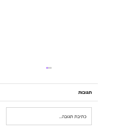
תגובות
כתיבת תגובה...
סשן אישי עם הכהן הגדול
אדמה - הישר מהר
השאסטה - האבולוציה