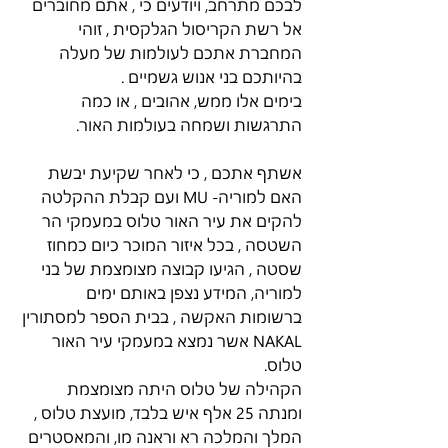
לבכם מתרחב, ויודעים כי , אתם מחוברים 
אל רשת הקריסול הגלקסית , זוהי 
המחברת אתכם לעולמות של מעלה 
בהיותכם בני אנוש גשמיים .
בימים אלו ממש, אהובים , או כמה 
התרגשות ושמחה בעולמות האור. 
אשתף אתכם , כי לאחר שקיעת יבשת 
האם למוריה- MU ועם קבלת ההקלטה 
להקים את עיר האור טלוס במעמקי הר 
השטסה , בכל איזור המוכר כיום כמחוז 
שסטה , הגיעו קבוצה מצומצמת של בני 
למוריה, המידע נצפן באותם ימים 
ברשומות האקשה , בבית הספר למסתורין 
NAKAL אשר נמצא במעמקי עיר האור 
טלוס.
הקהילה של טלוס היתה מצומצמת 
ומנתה 25 אלף איש בלבד, מועצת טלוס , 
המלך והמלכה רא וראנה מו, והמאסטרים 