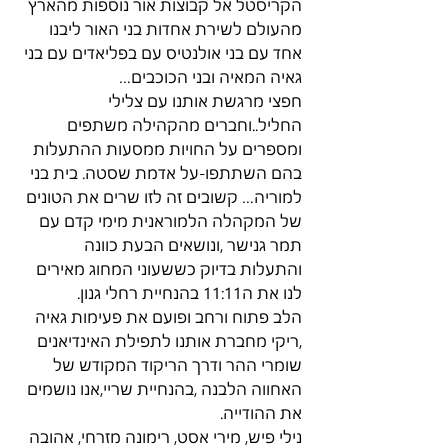
הקריסטל אל קבוצות אור נוספות מהארץ 
מהעולם לשירת אחדות בני האור ליבנו 
אחד עם בני אולנטיס עם בפליאדים עם בני 
גאיה המאיה ובני הכוכבים…
חפצי מרגשת אותנו עם צלילי 
החליל..וחברים מהקהילה משתפים 
ומספרים על החויות ממסעות ההתעלות 
בהם השתתפו-על אדמת שסטה. בית בני 
למוריה… קשובים זה לזו שרים את הטונים 
של המקהלה הלמוראנית מימי קדם עם 
תמר גנישר ,ונושאים הבעת כוונה 
והתעלות בדיוק כששעוני המחוג מאירים 
לנו את ה11:11 בהנחיית רחלי גנון.
הלב פתוח ורחב ופועם את פעימות גאיה 
,ריקי מחברת אותנו לתפילת האינדיאנים 
שומרי ההר ודרך הריקוד המקודש של 
האחווה הלבנה ,בהנחיית שריי,אנו נושמים 
את ההודייה.
נילי פיש, מירי אסט, רימונה מזרחי, אהובה 