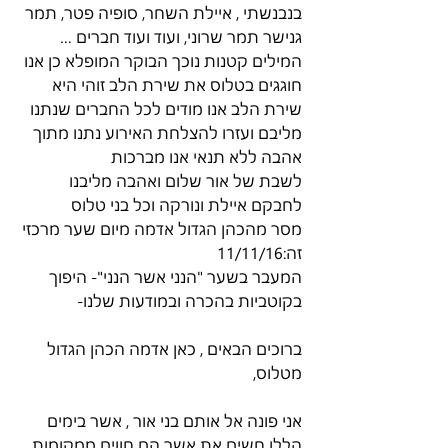
בנבנשתי , איילת השחר, סופיה פטר, תמר 
גנישר תמר שרוני, ועוד ועוד חברים … 
המילים קטנות נוכך הבוקר המופלא כן אנו 
חוגגים בטלוס את שירת הלב זוהי היא 
שירת הלב אנו מודים לכל החברים שנתנו 
מליבם ועזרו להצלחת האירוע נתנו מתוך 
אהבה ללא תנאי אנו מברכות
לשבת של אור שלום ואהבה מליבנו 
לחבקם איילת ונורקה וכל בני טלוס
מסר מהכהן הגדול אדמה מיום שער מרכזי 
זה:11/11/16
המעבר בשער "הנני אשר הנני"- היפוך 
בקוטביות בהכרה ובמודעות שלנו-
ברוכים הבאים , כאן אדמה הכהן הגדול 
מטלוס,
אני פונה אל אותם בני אור , אשר בימים 
הללו חשים את אשר הם חווים ממקומות 