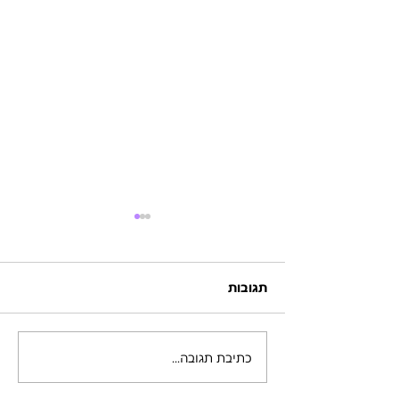
תגובות
כתיבת תגובה...
סשן אישי עם הכהן הגדול
אדמה - הישר מהר