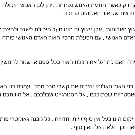
ך רק כאשר תודעת האנוש נפתחת ניתן לבן האנוש היכולת לכו
דשת של אור האלוהים בתוכו .
יצוץ האלוהות , אכן ניצוץ זה הינו מעל היכולת לשדר ולהצת
האדם האנושי , עם הפעלת מרכזי האור האדם האנושי פותח ע
חירה האם לתרגל את הכלת האור בכל גופם או שמה להמשיך 
בני האור האלוהי יוצרים את קשרי הרב ממד , עמכם בני האנו
טריות שבתוככם , אל הסטרגייט שבלבכם . אל הוויתכם 
ום הינו בעל אין סוף זויות וחדויות , כל מבנה גאומטרי פו
אה וכך הלאה אל האין סוף .