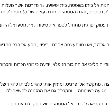
הוזמנו , כל קבוצת הכהנות אל ביתו בשסטה, בית יפיפיה, 13 מד
חת , והנה הסטרגייט מבנה עצום של כ3 מטר לפנינו .
ת עמוק ופרגית מתחיל לספר את סיפורו , את מסעו אל הידע 
לכזר, ואנו חוותעצמה אחרת , ריפוי , מסע אל הרב ממדיות
ייה מליבי אל החיבור הניפלא, יודעת כי זוהי הכרות וחברו
, מתקשר אלי פרגיט, ומזמין אותי להגיע לביתו להגיד שלום
מגיעה בשימחה … ומקבלת גם את ההזמנה להשאר ללון .
בלת קריאה להכנס אל הסטרגייט ושם מקבלת את המסר