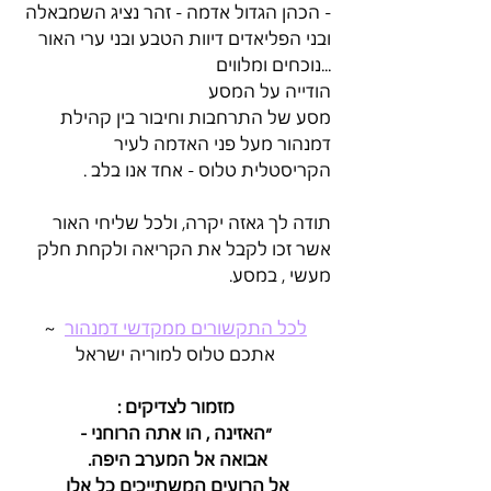
- הכהן הגדול אדמה - זהר נציג השמבאלה 
ובני הפליאדים דיוות הטבע ובני ערי האור 
...נוכחים ומלווים
הודייה על המסע
מסע של התרחבות וחיבור בין קהילת 
דמנהור מעל פני האדמה לעיר 
הקריסטלית טלוס - אחד אנו בלב .
תודה לך גאזה יקרה, ולכל שליחי האור 
אשר זכו לקבל את הקריאה ולקחת חלק 
מעשי , במסע.
לכל התקשורים ממקדשי דמנהור
  ~
אתכם טלוס למוריה ישראל
מזמור לצדיקים :
״האזינה , הו אתה הרוחני -
אבואה אל המערב היפה. 
אל הרועים המשתייכים כל אלו 