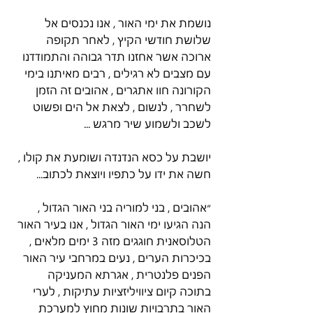
נושמת את ימי האור , אנו נכנסים אל 
שלושת חודשי הקיץ , לאחר תקופה 
ארוכה אשר אחזנו תדר גבוהה והתמודדנו 
עם מצבים לא רגילים , רבים מאיתנו בימי 
הקורונה חוו אתגרים , אהובים זה הזמן 
לשחרר , לנשום , לצאת אל הים ופשוט 
לשכב ולשמוע שיר מרגש ...
יושבת על כסא הנדנדה ושומעת את קולו , 
חשה את ידו על כתפיו ויוצאת לכתוב...
״אהובים , בני למוריה בני האור הגדול , 
הנה הגיעו ימי האור הגדול , אנו בעיר האור 
הטלוסאנית חוגגים מזה 3 ימים מלאים , 
בכיכרות הערים , נעים במרחבי עיר האור 
הפנים פלנטרית , אגרתא המעניקה 
בתוכה קיום ציוויליזציות עתיקות , לערי 
האור בתרבויות שונות מחוץ למערכת 