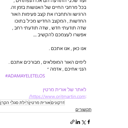
ועוד שלבי התודעה הם אלו הנפתחים , 
בכל מרחבי החיים של האנושות בזמן זה. 
הרגישו והתחברו את קצב פעימות האור 
החדשות , המקצב החדיש מכיל בתוכו 
שדה תודעתי חדש , שדה תודעתי רחב , 
אפשרו לעצמכם להקשיב ....
אנו כאן , אנו אתכם . 
לימים האור המופלאים , מבורכים אתכם . 
הנני אחיכם , אדמה ״
#ADAMAYELETELOS
לאתר של אורית מרטין 
https://www.oritmartin.com/
:
דרקונים
אורית מרטין
ר
ילת סגל
י הקרן
תקשורים