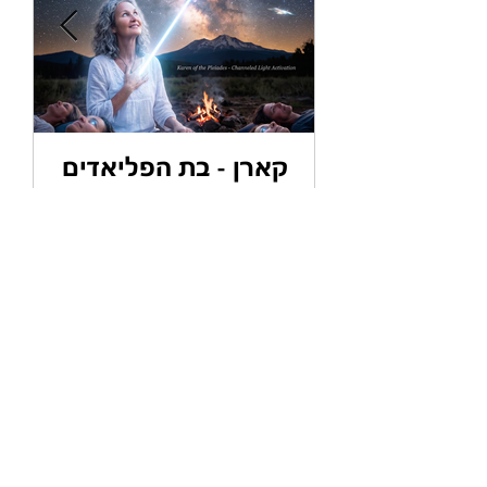
קארן - בת הפליאדים
ס
א
ה
ה
צור קשר