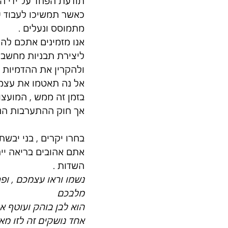
תודעת הפחד על ידי הו
כאשר תמשיכו לעבוד עם
מתמוסס ונעלים .
אנו מזמינים אתכם להמשיך ולהיפגש בקבוצ
ליצירת תבניות מחשבה
ולהקרין את ההדמיות 
אל נה תאטמו את עצמכם
בזמן זה ממש , המועצו
אך חוק ההתערבות הנו
בחרו יקרים , בני יבש
אתם אהובים בריאה יי
השדות .
נשמו וראו עצמכם , ופ
מלבכם
הוא לבן בוהק ועוטף א
אחד נושקים זה לזו מאו