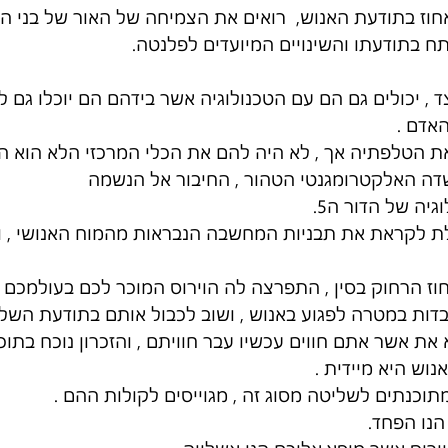
חוז בתודעת האנוש,  רואים את הצמיחה של האור של בני האנ
 בתודעתו והשינויים המיועדים לפלנטה. 
 , יכולים גם הם עם הטכנולוגיה אשר בידהם הם יוכלו גם ל
אדם .
את הטלפתיה אך , לא היה להם את הכלי המרכזי הלא הוא ה
דה האלקטרומגנטי הטהור , החיבור אל הנשמה
יה של הדור ה5.
לת לקראת את תבניות המחשבה הנבראות מהמוח האנושי , וכ
וז הרחוק בסין , התפרצה לה הוירוס המוכר לכם בעולמכם 
דות במטרה לפגוע באנוש , ושוב לכבול אותם בתודעת השלי
 את אשר אתם חווים עכשיו עבר חוויתם , והזכרון נוכח בתוככ
וש היא מיידית .
תוכנתים לשליטה מסוג זה , מגוייסים לקולות ההם .
הנו הפחד.