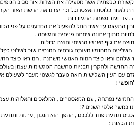
שורת טלפתית אשר מפעילה את השדות אור סביב הגופים ש
ת לאזור בלוטת האצטרובל וכך יצרנו את הרשת האור הקר
. עוד ועוד נשמות התעוררות
חרון התעצם עד אשר החל להפעיל את המדענים על פני הכוכ
לחיות מתוך אמונה שמחה פנימית והגשמה .
ה את גוף האנוש הגשמי וחוצה גבולות .
ן השליטה המחודש מאותם גורמים המנסים שוב לשלוט בפלנט
 שלהם וראו כיצד המוח האנושי משתנה , הם ראו כיצד הח
 החדשה ולהקרין תבניות מחשבה המגשימות עצמן בעולם ה
דם עם העין השלישית רואה מעבר לגשמי מעבר לשעולם אשר
חופשי !
חמישי נפתחה , עם המאסטרים , המלאכים והאלוהות עצמה
ו במשך אלפי השנים ?!
להכניס תודעת פחד ללבכם , ההפך הוא הנכון , ערנות ותודעת
ת הבאות :