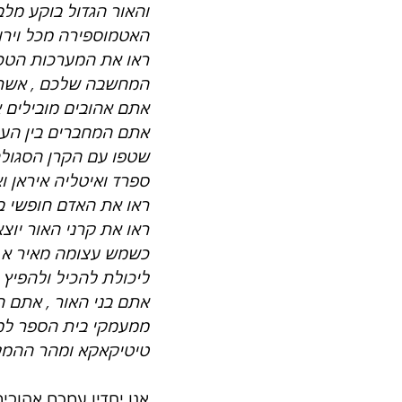
והאור הגדול בוקע מל
האטמוספירה מכל וירוס
ראו את המערכות הטכנ
המחשבה שלכם , אשר א
אתם אהובים מובילים 
אתם המחברים בין העול
שטפו עם הקרן הסגול
ספרד ואיטליה איראן 
ראו את האדם חופשי במ
ראו את קרני האור יו
כשמש עצומה מאיר א צ
ליכולת להכיל ולהפיץ א
אתם בני האור , אתם 
ממעמקי בית הספר למס
טיטיקאקא ומהר ההמלי
אנו יחדיו עמכם אהובי