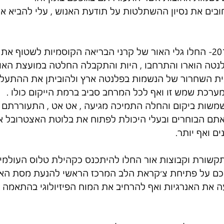
ובים את נסיון ההשתלטות על תודעת האנוש , עלי להביא א
עם המעבר בשער ה2012- החלו גלי האור של קרני הבריאה הקוסמיות לשטוף 
נטה הוארו והתרחבו , היות והתקבלה החלטה במועצת האו
ית השחרור של הנשמות בפלנטה ארץ ולהוביתן את ההתעלו
מערכת שמש זו ואף לכל המרחב סביב ברמת הייקום כולו .
משות ביקום והחלה התמיכה מגיעה , אט אט , התעוררתם 
 אתם הבוחרים ובעלי היכולת לפתוח את בלוטת האצטרובל א
ם ואף יותר.
תקשורת וקבוצות אור החלו להיתכנס כקהילת טלוס העולמי
ם על פתיחת צ׳קראת הלב המרכז הראשי להנעת מסת האנר
ה את האנרגיות ואף להרחיב את המוח הפיזיולוגי בהתאמה 