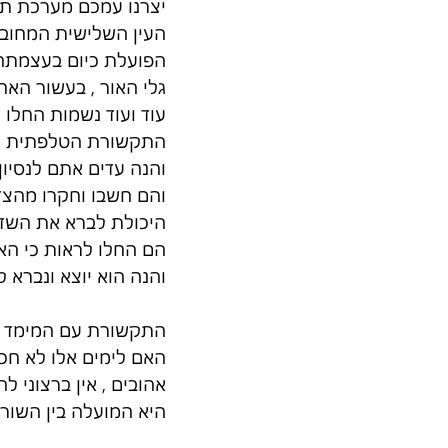
יצרנו עמכם מערכת תק
העין השלישית המחובר
הפועלת כיום בעצמתה 
גלי האור , בעשור הא
עוד ועוד נשמות החלו 
התקשורת הטלפתית חוצ
והנה עדים אתם לנסיו
והם חשבו וחקרו מהצד
היכולת לברא את השדה
הם החלו לראות כי הא
והנה הוא יוצא ונברא ל
התקשורת עם המימד ה
האם לימים אלו לא חכנ
אהובים , אין ברצוני 
היא המועלה בין השורו