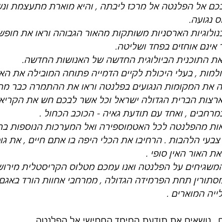
בכם אל הפלנטה אל מרכז ליבתה , והיא מוארת מתעצמת ונ
 נגועה.
ולוגיות הארסניות משותקות מהאור הגבוהה וראו את חופש
ינם אוחזים בפחד ושליטה.
את התוכנית הביולוגית החדשה של האנושות החדשה.
מות , בעלי היכולת לקיים הדמייה פתוחה המובילה את האו
ה את המקומות הנגועים בפלנטה וראו את ההתמרה כבר מ
וארצות הברית הגדולה ישראל וכל אשר לבכם חש את הקריא
רחבים , ואחד עם תודעת גאיה - הכוכב הכחול .
צאות מהפלנטה לכל האטמוספירה ואל המערכות הנוספות ברח
בעי הלהבות . הרחיבו את הכלי היפה בו אתם חיים , את גו
ת האור האין סופי .
המשגיחים על הפלנטה ואנו עמכם מטלוס הקריסטלית מירוש
תורין תחת הפרמידה הגדולה , ממרחבי אחוות הורד באגם
יה המוארים .
ם , נושאים את תודעת המימד החמישי אל הפלנטה .