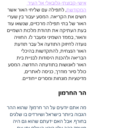
אישי-קבוצתי-גלובאלי אל העיר 
המקודשת
, לתפילה עם שליחי האור אשר 
חשים את הקריאה. המסע יעבור בין שערי 
האור של בתי תפילה מרכזיים, שנשאו עוד 
בעת העתיקה את תהודת מלכות השמיים 
והאור, בממד השמיני ומעבר לו. החוויה 
נועדה לחיזוק התודעה אל עבר תודעת 
האור הנצחית, להתקדשות בהיכלי 
הבריאה ולהכנת היסודות לבניית בית 
האור לאנושות בתודעתה החדשה. המסע 
כולל סיור מודרך, כניסה לאתרים, 
מדיטציות מונחות ומסרים ייחודיים. 
הר החרמון 
מה אתם יודעים על הר חרמון? שהוא ההר 
הגבוה ביותר בישראל ושיורדים בו שלגים 
בחורף. אבל האם ידעתם שהוא גם היה 
מועמד כהר עליו בורא העולם יתן את 