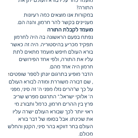
התורה?
במקורות אנו מוצאים כמה רעיונות 
מעניינים בקשר להר חרמון, והנה הם.
מועמד לקבלת התורה
נפתח בפעם הראשונה בה היה לחרמון 
תפקיד מכריע בהיסטוריה. היה זה כאשר 
בורא העולם חיפש מועמד מתאים לתת 
עליו את התורה, ולפי אחד הפירושים 
חרמון היה אחד מהם.
הדבר מופיע בתרגום יונתן לספר שופטים
1
, שם דבורה משוררת ומודה לבורא העולם 
על כך ש"הרים נזלו מפני ה' זה סיני, מפני 
ה' אלוקי ישראל." התרגום מפרש שריב 
פרץ בין ההרים חרמון, כרמל ותבור
 מי 
2
ראוי יותר לכך שבורא העולם ישרה עליו 
את שכינתו. אבל בסופו של דבר בורא 
העולם בחר דווקא בהר סיני, הקטן והחלש 
מכולם.